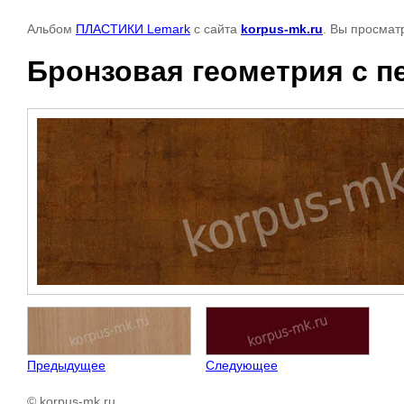
Альбом
ПЛАСТИКИ Lemark
с сайта
korpus-mk.ru
. Вы просмат
Бронзовая геометрия с п
Предыдущее
Следующее
© korpus-mk.ru