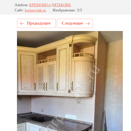
Альбом:
КРЕМОНО в ДЯТЬКОВЕ
Сайт:
korpus-mk.ru
Изображение: 3/5
Предыдущее
Следующее