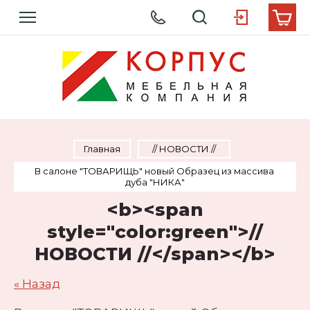
Главная
  // НОВОСТИ //  
В салоне "ТОВАРИЩЬ" новый Образец из массива 
дуба "НИКА"
<b><span
style="color:green">//
НОВОСТИ //</span></b>
« Назад